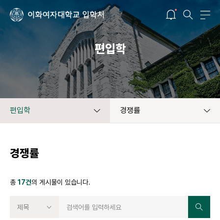
편입학
편입학
경쟁률
경쟁률
총
17건
의 게시물이 있습니다.
제목